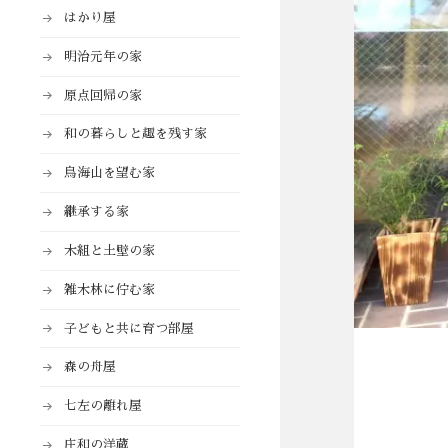
はかり屋
明治元年の家
原点回帰の家
和の暮らしと趣を残す家
鳥海山を望む家
継承する家
木組と土壁の家
雑木林に佇む家
子どもと共に育つ部屋
森の舟屋
七左の離れ屋
庄和の洋蔵