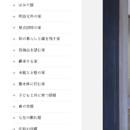
はかり屋
明治元年の家
原点回帰の家
和の暮らしと趣を残す家
鳥海山を望む家
継承する家
木組と土壁の家
雑木林に佇む家
子どもと共に育つ部屋
森の舟屋
七左の離れ屋
庄和の洋蔵