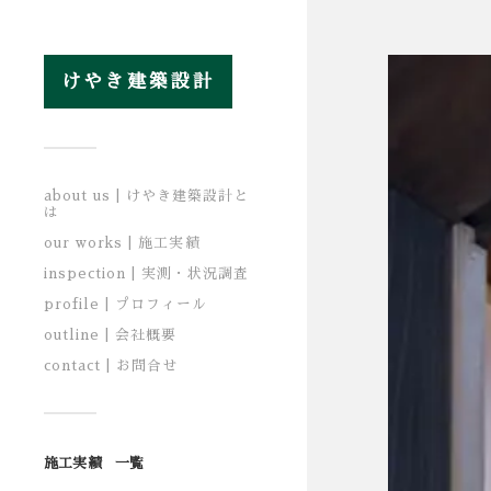
けやき建築設計
about us | けやき建築設計と
は
our works | 施工実績
inspection | 実測・状況調査
profile | プロフィール
outline | 会社概要
contact | お問合せ
施工実績 一覧